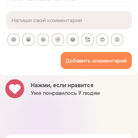
😄
😁
😆
🤣
😂
🥰
😍
😝
Добавить комментарий
Нажми, если нравится
Уже понравилось 7 людям