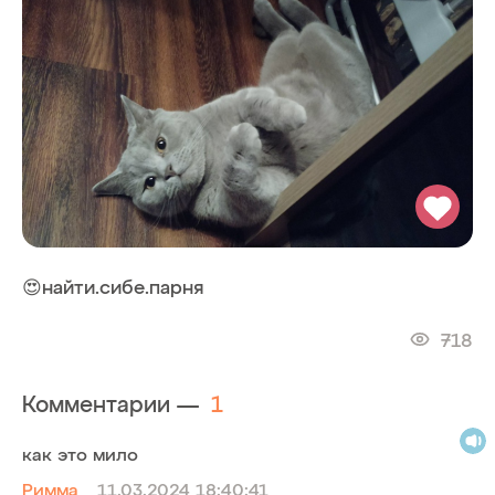
😍найти.сибе.парня
718
Комментарии —
1
как это мило
Римма
11.03.2024 18:40:41