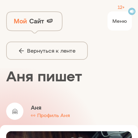
12+
Мой
Сайт
🍉
Меню
Вернуться к ленте
Аня пишет
Аня
🤗
👀 Профиль Аня