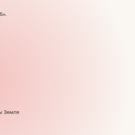
5».
.
ты Земля
.