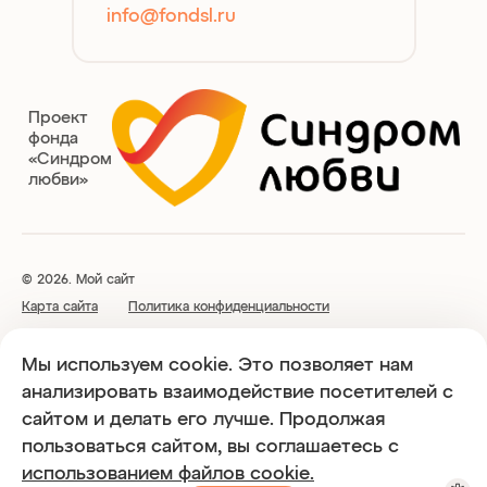
info@fondsl.ru
Проект
фонда
«Синдром
любви»
© 2026. Мой сайт
Карта сайта
Политика конфиденциальности
Благотворительный Фонд поддержки людей с синдромом Дауна
Мы используем cookie. Это позволяет нам
«Синдром любви» свидетельство о гос. регистрации № 7714015577
анализировать взаимодействие посетителей с
от 14.06.2016 года, ОГРН 1167700059262, ИНН 7719449616
сайтом и делать его лучше. Продолжая
пользоваться сайтом, вы соглашаетесь с
Использование любых материалов, размещённых на сайте,
использованием файлов cookie.
разрешается при условии активной ссылки на sindromlubvi.ru