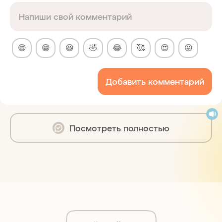
😄
😁
😆
🤣
😂
🥰
😍
😝
Добавить комментарий
Посмотреть полностью