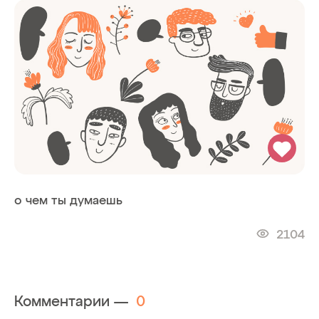
о чем ты думаешь
2104
Комментарии —
0