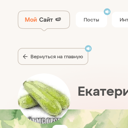
Мой
Сайт
🍉
Посты
Ин
Вернуться на главную
Екатер