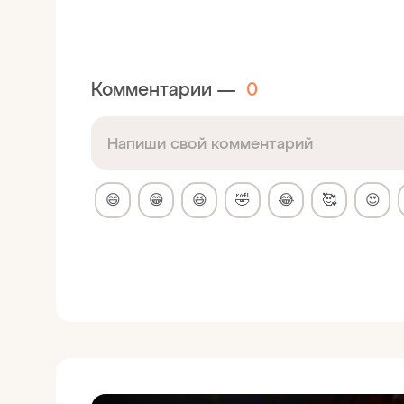
Комментарии —
0
😄
😁
😆
🤣
😂
🥰
😍