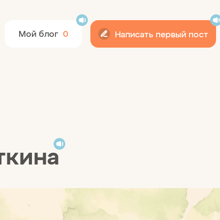
12+
Мой блог
0
Написать первый пост
ткина