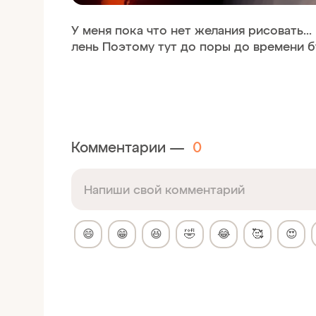
У меня пока что нет желания рисовать..
лень Поэтому тут до поры до времени б
Комментарии —
0
😄
😁
😆
🤣
😂
🥰
😍