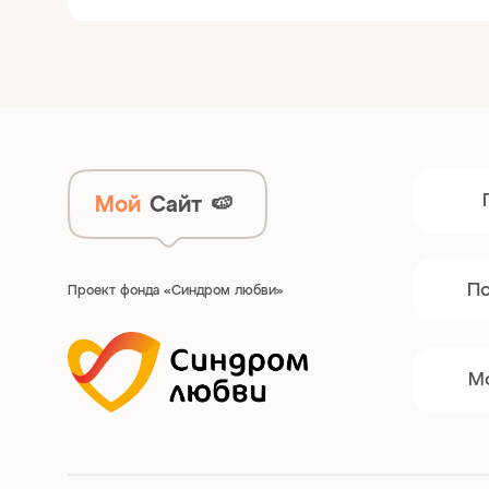
Мой
Сайт
🍉
П
Проект фонда «Синдром любви»
М