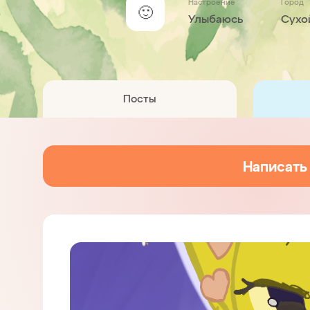
Настроение
Город
🙂
Улыбаюсь
Сухо
Посты
Написать