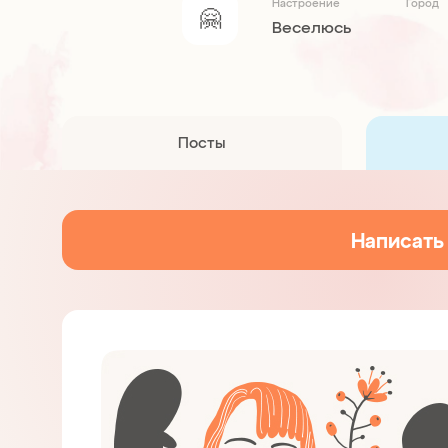
Настроение
Город
🤗
Веселюсь
Посты
Написать