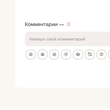
Комментарии —
0
😄
😁
😆
🤣
😂
🥰
😍