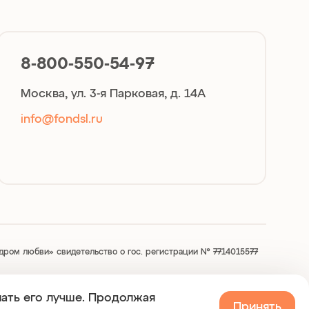
8-800-550-54-97
Москва, ул. 3-я Парковая, д. 14А
info@fondsl.ru
ром любви» свидетельство о гос. регистрации № 7714015577
я при условии активной ссылки на sindromlubvi.ru
лать его лучше. Продолжая
Принять