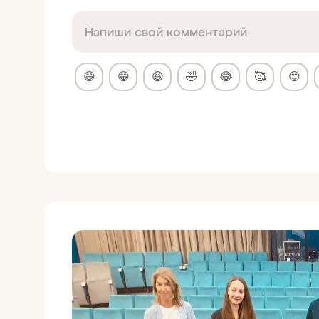
😄
😁
😆
🤣
😂
🥰
😍