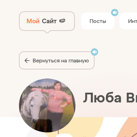
Мой
Сайт
🍉
Посты
Ин
Вернуться на главную
Люба В