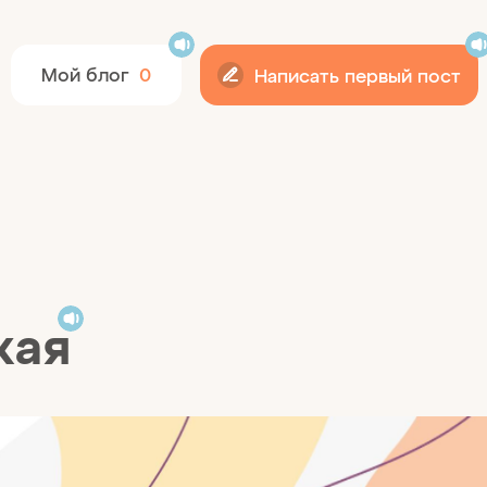
12+
Мой блог
0
Написать первый пост
кая