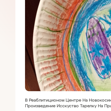
В Реаблитиционом Центре На Новокосин
Произведение Исскуство Тарелку На Пр