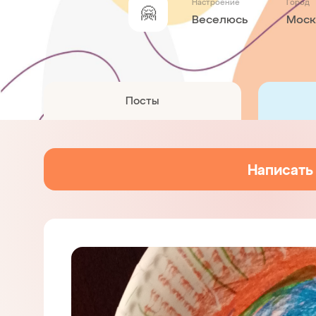
Настроение
Город
🤗
Веселюсь
Моск
Посты
Написать