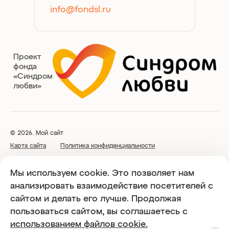
info@fondsl.ru
Проект
фонда
«Синдром
любви»
© 2026. Мой сайт
Карта сайта
Политика конфиденциальности
Благотворительный Фонд поддержки людей с синдромом Дауна
Мы используем cookie. Это позволяет нам
«Синдром любви» свидетельство о гос. регистрации № 7714015577
анализировать взаимодействие посетителей с
от 14.06.2016 года, ОГРН 1167700059262, ИНН 7719449616
сайтом и делать его лучше. Продолжая
пользоваться сайтом, вы соглашаетесь с
Использование любых материалов, размещённых на сайте,
использованием файлов cookie.
разрешается при условии активной ссылки на sindromlubvi.ru