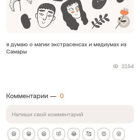
я думаю о магии экстрасенсах и медиумах из
Самары
2154
Комментарии —
0
😄
😁
😆
🤣
😂
🥰
😍
😝