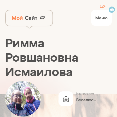
12+
Мой
Сайт
🍉
Меню
Римма
Ровшановна
Исмаилова
Настроение
🤗
Веселюсь